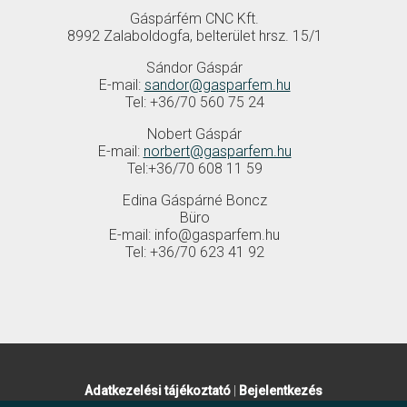
Gáspárfém CNC Kft.
8992 Zalaboldogfa, belterület hrsz. 15/1
Sándor Gáspár
E-mail:
sandor@gasparfem.hu
Tel: +36/70 560 75 24
Nobert Gáspár
E-mail:
norbert@gasparfem.hu
Tel:+36/70 608 11 59
Edina Gáspárné Boncz
Büro
E-mail: info@gasparfem.hu
Tel: +36/70 623 41 92
Adatkezelési tájékoztató
|
Bejelentkezés