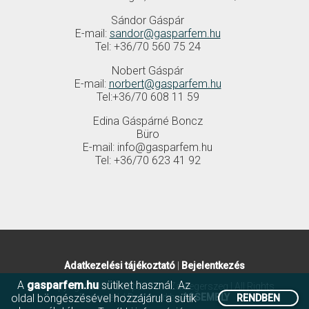
Sándor Gáspár
E-mail:
sandor@gasparfem.hu
Tel: +36/70 560 75 24
Nobert Gáspár
E-mail:
norbert@gasparfem.hu
Tel:+36/70 608 11 59
Edina Gáspárné Boncz
Büro
E-mail: info@gasparfem.hu
Tel: +36/70 623 41 92
Adatkezelési tájékoztató
|
Bejelentkezés
A
gasparfem.hu
sütiket használ. Az
© Copyright 2026 Gáspár Fém Zalaegerszeg | All Rights
Reserved. | Designed by
ASSEMBLY
oldal böngészésével hozzájárul a sütik
RENDBEN